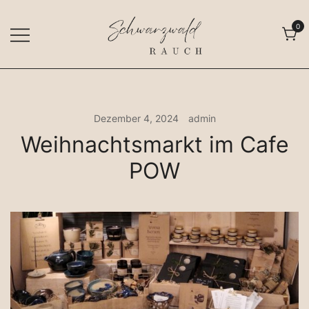
Zum
Inhalt
0
springen
Freiburger Räuchermanufaktur
Schwarzwald Rauch
Dezember 4, 2024
admin
Weihnachtsmarkt im Cafe
POW