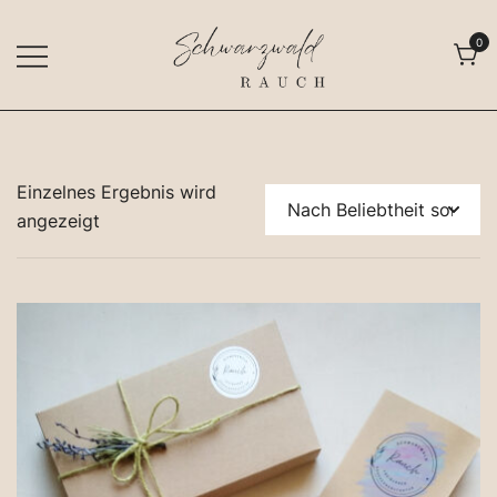
Zum
Inhalt
0
springen
Freiburger Räuchermanufaktur
Schwarzwald Rauch
Einzelnes Ergebnis wird
angezeigt