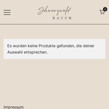
Zum
Inhalt
0
springen
Freiburger Räuchermanufaktur
Schwarzwald Rauch
Es wurden keine Produkte gefunden, die deiner
Auswahl entsprechen.
Impressum