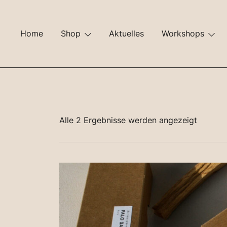
Zum
Inhalt
springen
Home
Shop
Aktuelles
Workshops
Nach
Alle 2 Ergebnisse werden angezeigt
Beliebth
sortiert